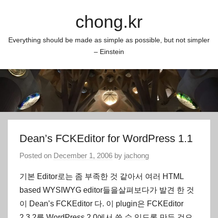
Skip
chong.kr
to
content
Everything should be made as simple as possible, but not simpler
– Einstein
Dean’s FCKEditor for WordPress 1.1
Posted on
December 1, 2006
by
jachong
기본 Editor로는 좀 부족한 것 같아서 여러 HTML
based WYSIWYG editor들을살펴보다가 발견 한 것
이 Dean’s FCKEditor 다. 이 plugin은 FCKEditor
2.3.2를 WordPress 2.0에서 쓸 수 있도록 만든 것으