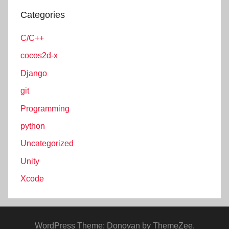
Categories
C/C++
cocos2d-x
Django
git
Programming
python
Uncategorized
Unity
Xcode
WordPress Theme: Donovan by ThemeZee.