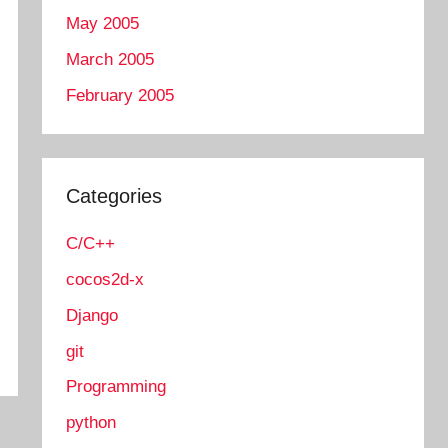
May 2005
March 2005
February 2005
Categories
C/C++
cocos2d-x
Django
git
Programming
python