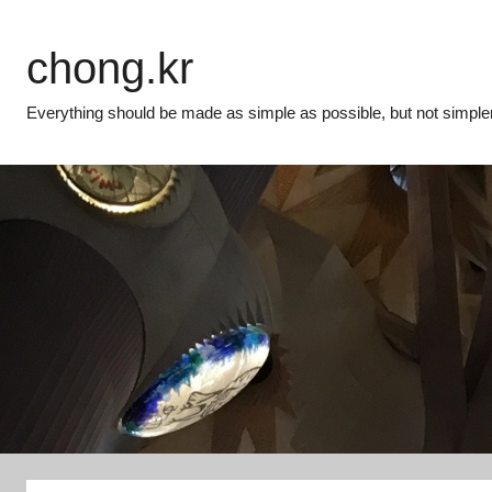
Skip
to
chong.kr
content
Everything should be made as simple as possible, but not simpler